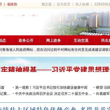
府
|
省政协
藏文版
|
设为首页
|
加入收藏
|
无障碍阅
动态
政务公开
网上政务
互动交流
民生
问青海省人民政府网站，您在访问过程中对网站有任何意见或者建议请联
新篇
第一观察丨习近平总书记指引加快建设健康中国
瞭望·治
新华社消息丨《求是》杂志发表习近平总书记重要文章《加快建设健康中国》
中共中央政治局召开会议 决定召开二十届五中全会 分析研究当前经济形势和经济工作 中共中央总书记习近平主持会议