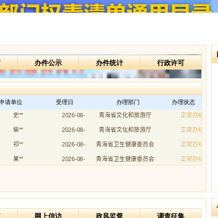
南
办件公示
办件统计
行政许可
/申请单位
受理日
办理部门
办理状态
箱
网上信访
政风监督
调查征集