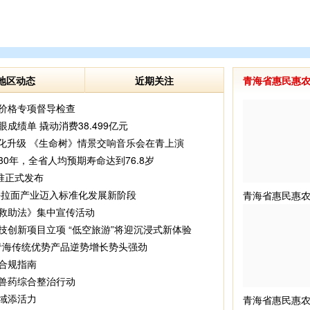
地区动态
近期关注
青海省惠民惠
价格专项督导检查
绩单 撬动消费38.499亿元
化升级 《生命树》情景交响音乐会在青上演
30年，全省人均预期寿命达到76.8岁
准正式发布
海拉面产业迈入标准化发展新阶段
救助法》集中宣传活动
创新项目立项 “低空旅游”将迎沉浸式新体验
%青海传统优势产品逆势增长势头强劲
合规指南
兽药综合整治行动
域添活力