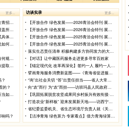
访谈实录
更多...
更多...
照顾性政策加分项目及分值适用于所有在青招生计划吗？
【开放合作 绿色发展——2026青洽会特刊·展会聚焦·专访】依托丝路纽带 深耕绿色农业——专访哈萨克斯坦阿拉木图州代表团工作人员阿合尼叶提
青海省长期护理保险制度什么时候全面覆盖所有人群？
【开放合作 绿色发展——2026青洽会特刊·展会聚焦·专访】鲁青同心筑梦 山海共拓新程——专访山东省第六批援青干部人才领队刘裕斌
青海省房地产经济专业人员职业资格考试具体的报名入口、报名方式及流程是什么？
【开放合作·绿色发展——2025青洽会特刊·展会聚焦·专访】绿色高地绽放文旅新韵——访青海省文化和旅游厅产业发展处处长刘雪青
青海省医保定点药店的药品价格比价信息如何查询？
【开放合作·绿色发展——2025青洽会特刊·展会聚焦·专访】千年香囊搭建文旅新桥梁——访庆阳凌云服饰集团轩辕香包艺术有限公司负责人张鹏
落实生态责任清单 积极构建多方协同发力的大生态环保格局——省生态环境厅有关负责人就《青海省省级国家机关有关部门生态环境保护责任清单》答记者问
青海省关于幼儿园大中小班级学生容量有何规定？
【对话】让中藏医药服务走进更多寻常百姓家
青海省住房公积金父母子女互偿住房贷款提取办理渠道？
【锚定现代化 改革再深化】签约一人 履约一人 做实一人
擘画青海服务消费新蓝图——《青海省促进服务消费高质量发展实施方案》解读
吗？
“询”出社会关切 “答”出责任担当——省人大常委会专题询问“黄河保护法、青海省湟水流域水污染防治条例落实情况”纪实
置的？
向“农”而行 为“农”而担——访班玛县人民政府副县长公保才让
经营者提供商品或者服务有欺诈行为时应当如何赔偿？
【巩固拓展脱贫攻坚成果同乡村振兴有效衔接·县区领导说“三农”】深耕农业“新硒望” 增强发展“源动力”——访海东市平安区政府党组成员、副区长李园元
？
打造农业“新样板” 迎来发展新天地——访西宁市湟中区农业农村局局长张银
省纪委监委机关、省生态环境厅负责人就《关于加强生态环境常态化监督管理和问责的实施意见》答记者问
影响吗？
【洁净青海 绿色算力·专家看点】借力青海绿算打造“模型即服务”新模式——360集团创始人、董事长周鸿祎谈打造青海“城市大模型服务中心”